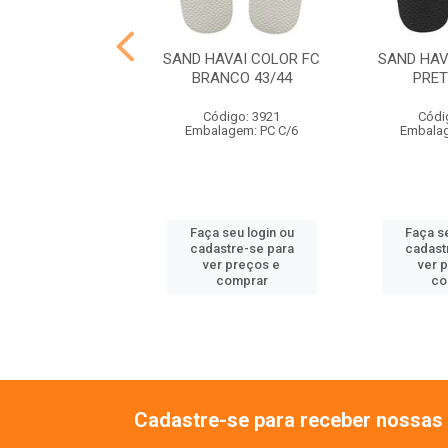
VAI TRADICIONAL
SAND HAVAI COLOR FC
SAND HAV
ETO 37/38
BRANCO 43/44
PRET
ódigo: 3930
Código: 3921
Códi
lagem: PC C/6
Embalagem: PC C/6
Embalag
 seu login ou
Faça seu login ou
Faça se
astre-se para
cadastre-se para
cadast
er preços e
ver preços e
ver 
comprar
comprar
co
Cadastre-se para receber nossas 