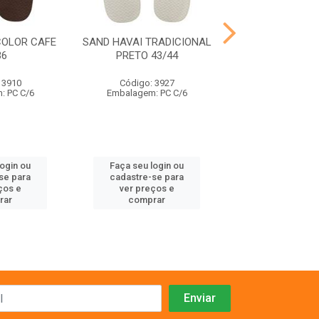
COLOR CAFE
SAND HAVAI TRADICIONAL
SAND HAVAI TRA
36
PRETO 43/44
PRETO 37
 3910
Código: 3927
Código: 39
: PC C/6
Embalagem: PC C/6
Embalagem: P
login ou
Faça seu login ou
Faça seu log
se para
cadastre-se para
cadastre-se 
ços e
ver preços e
ver preços
rar
comprar
comprar