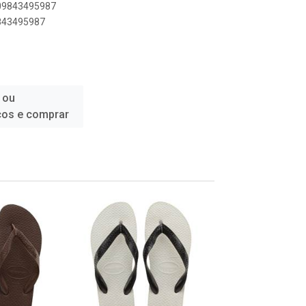
909843495987
9843495987
 ou
ços e comprar