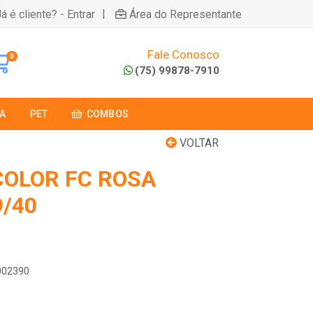
|
á é cliente? - Entrar
Área do Representante
Fale Conosco
0
(75) 99878-7910
A
PET
COMBOS
VOLTAR
COLOR FC ROSA
9/40
6002390