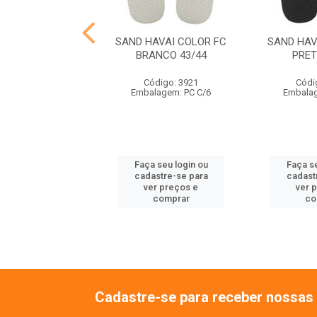
VAI TRADICIONAL
SAND HAVAI COLOR FC
SAND HAV
ETO 43/44
BRANCO 43/44
PRET
ódigo: 3927
Código: 3921
Códi
lagem: PC C/6
Embalagem: PC C/6
Embalag
 seu login ou
Faça seu login ou
Faça se
astre-se para
cadastre-se para
cadast
er preços e
ver preços e
ver 
comprar
comprar
co
Cadastre-se para receber nossas 