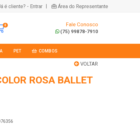
|
á é cliente? - Entrar
Área do Representante
Fale Conosco
0
(75) 99878-7910
A
PET
COMBOS
VOLTAR
COLOR ROSA BALLET
0076356