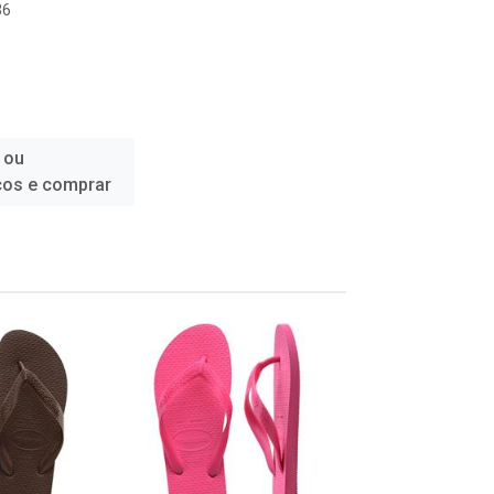
36
 ou
ços e comprar