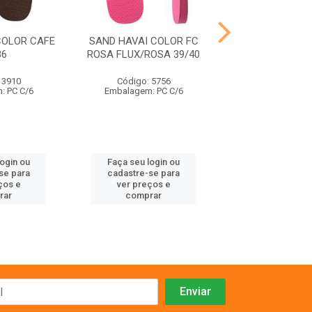
COLOR CAFE
SAND HAVAI COLOR FC
SAND HAVAI TRA
36
ROSA FLUX/ROSA 39/40
PRETO 43
 3910
Código: 5756
Código: 39
: PC C/6
Embalagem: PC C/6
Embalagem: P
login ou
Faça seu login ou
Faça seu log
se para
cadastre-se para
cadastre-se 
ços e
ver preços e
ver preços
rar
comprar
comprar