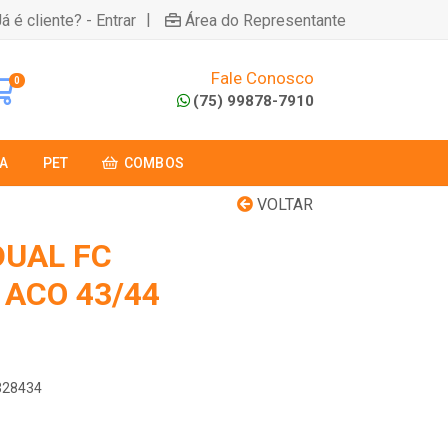
|
á é cliente? - Entrar
Área do Representante
Fale Conosco
0
(75) 99878-7910
A
PET
COMBOS
VOLTAR
DUAL FC
 ACO 43/44
6328434