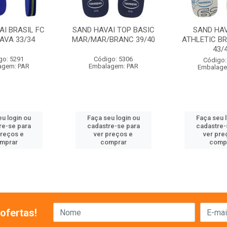
AI BRASIL FC
SAND HAVAI TOP BASIC
SAND HAV
AVA 33/34
MAR/MAR/BRANC 39/40
ATHLETIC B
43/
go: 5291
Código: 5306
Código:
agem: PAR
Embalagem: PAR
Embalage
u login ou
Faça seu login ou
Faça seu 
re-se para
cadastre-se para
cadastre-
preços e
ver preços e
ver pre
mprar
comprar
comp
ofertas!