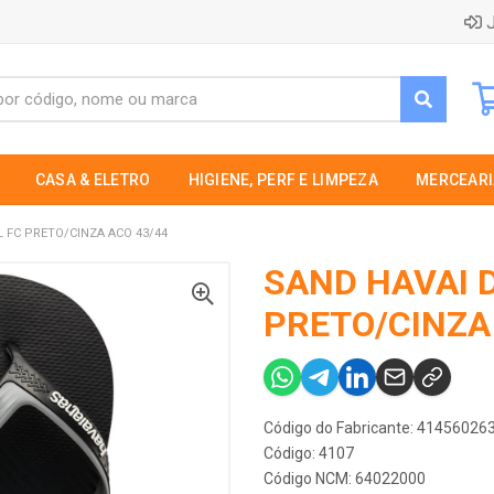
J
CASA & ELETRO
HIGIENE, PERF E LIMPEZA
MERCEARI
 FC PRETO/CINZA ACO 43/44
SAND HAVAI 
PRETO/CINZA
Código do Fabricante: 4145602
Código: 4107
Código NCM: 64022000