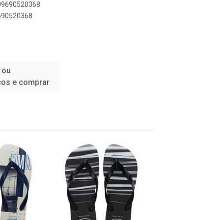
909690520368
9690520368
 ou
ços e comprar