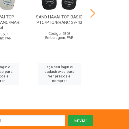
AI TOP
SAND HAVAI TOP BASIC
SAND HAVAI SLI
RANC/MARI
PTO/PTO/BRANC 39/40
PRETO 35
44
Código: 5303
Código: 41
 3631
Embalagem: PAR
Embalagem:
m: PAR
login ou
Faça seu login ou
Faça seu log
se para
cadastre-se para
cadastre-se 
ços e
ver preços e
ver preços
rar
comprar
comprar