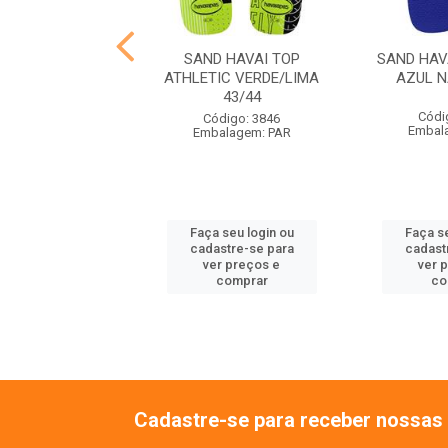
VAI SLIM SQUARE
SAND HAVAI TOP
SAND HAV
ETO 35/36
ATHLETIC VERDE/LIMA
AZUL N
43/44
ódigo: 4137
Códi
Código: 3846
alagem: PAR
Embal
Embalagem: PAR
 seu login ou
Faça seu login ou
Faça se
astre-se para
cadastre-se para
cadast
er preços e
ver preços e
ver 
comprar
comprar
co
Cadastre-se para receber nossas 