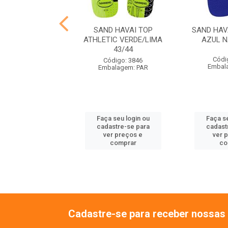
VAI SLIM SQUARE
SAND HAVAI TOP
SAND HAV
ETO 35/36
ATHLETIC VERDE/LIMA
AZUL N
43/44
ódigo: 4137
Códi
Código: 3846
alagem: PAR
Embal
Embalagem: PAR
 seu login ou
Faça seu login ou
Faça se
astre-se para
cadastre-se para
cadast
er preços e
ver preços e
ver 
comprar
comprar
co
Cadastre-se para receber nossas 