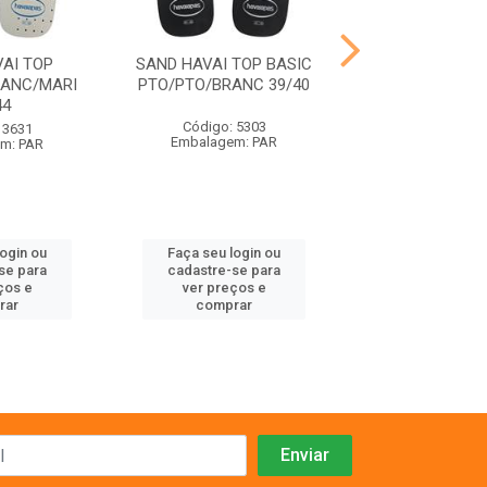
AI TOP
SAND HAVAI TOP BASIC
SAND HAVAI SLI
RANC/MARI
PTO/PTO/BRANC 39/40
PRETO 35
44
Código: 5303
Código: 41
 3631
Embalagem: PAR
Embalagem:
m: PAR
login ou
Faça seu login ou
Faça seu log
se para
cadastre-se para
cadastre-se 
ços e
ver preços e
ver preços
rar
comprar
comprar