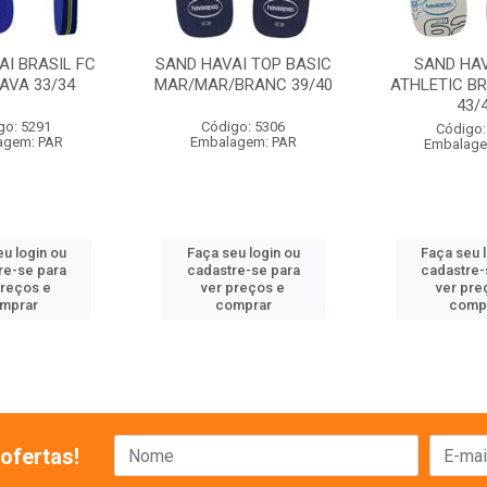
AI BRASIL FC
SAND HAVAI TOP BASIC
SAND HAV
AVA 33/34
MAR/MAR/BRANC 39/40
ATHLETIC B
43/
go: 5291
Código: 5306
Código:
agem: PAR
Embalagem: PAR
Embalage
u login ou
Faça seu login ou
Faça seu 
re-se para
cadastre-se para
cadastre-
preços e
ver preços e
ver pre
mprar
comprar
comp
ofertas!