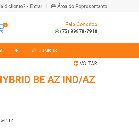
|
á é cliente? - Entrar
Área do Representante
Fale Conosco
0
(75) 99878-7910
A
PET
COMBOS
VOLTAR
YBRID BE AZ IND/AZ
2664412