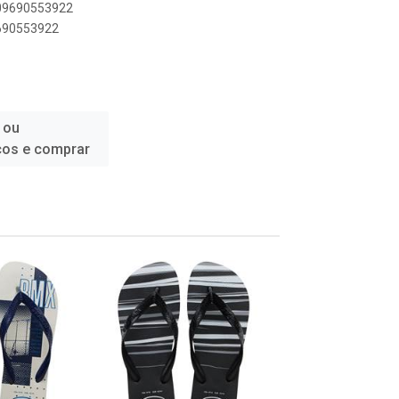
909690553922
9690553922
 ou
ços e comprar