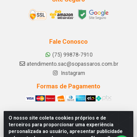
Fale Conosco
(75) 99878-7910
atendimento.sac@sopassaros.com.br
Instagram
Formas de Pagamento
O nosso site coleta cookies próprios e de
A PINA DOS SANTOS DELEZZOTTE LTDA - RODOVIA BA
terceiros para proporcionar uma experiência
233, 27 - ZONA RURAL, ITABERABA/BA - CEP 46.880-
personalizada ao usuário, apresentar publicidade
000 - CNPJ 30.578.948/0001-90