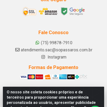
Fale Conosco
(75) 99878-7910
atendimento.sac@sopassaros.com.br
Instagram
Formas de Pagamento
O nosso site coleta cookies próprios e de
A PINA DOS SANTOS DELEZZOTTE LTDA - RODOVIA BA
terceiros para proporcionar uma experiência
233, 27 - ZONA RURAL, ITABERABA/BA - CEP 46.880-
personalizada ao usuário, apresentar publicidade
000 - CNPJ 30.578.948/0001-90