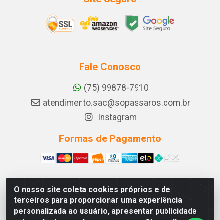
Fale Conosco
(75) 99878-7910
atendimento.sac@sopassaros.com.br
Instagram
Formas de Pagamento
O nosso site coleta cookies próprios e de
A PINA DOS SANTOS DELEZZOTTE LTDA - RODOVIA BA
terceiros para proporcionar uma experiência
233, 27 - ZONA RURAL, ITABERABA/BA - CEP 46.880-
personalizada ao usuário, apresentar publicidade
000 - CNPJ 30.578.948/0001-90