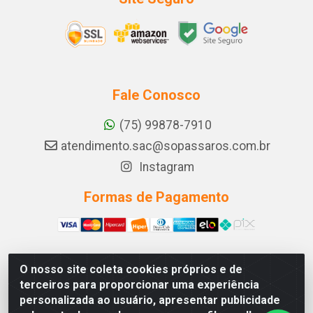
Fale Conosco
(75) 99878-7910
atendimento.sac@sopassaros.com.br
Instagram
Formas de Pagamento
O nosso site coleta cookies próprios e de
A PINA DOS SANTOS DELEZZOTTE LTDA - RODOVIA BA
terceiros para proporcionar uma experiência
233, 27 - ZONA RURAL, ITABERABA/BA - CEP 46.880-
personalizada ao usuário, apresentar publicidade
000 - CNPJ 30.578.948/0001-90