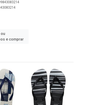
909843083214
9843083214
 ou
ços e comprar