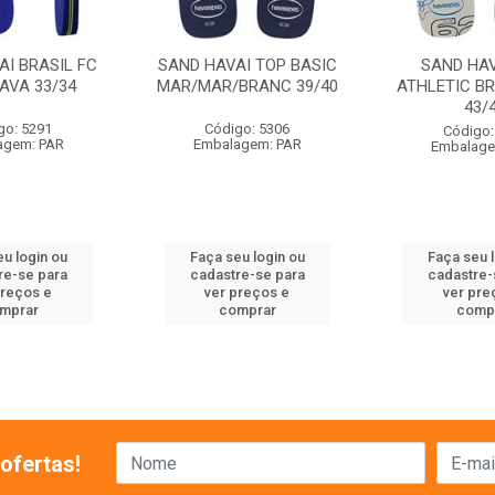
AI BRASIL FC
SAND HAVAI TOP BASIC
SAND HAV
AVA 33/34
MAR/MAR/BRANC 39/40
ATHLETIC B
43/
go: 5291
Código: 5306
Código:
agem: PAR
Embalagem: PAR
Embalage
u login ou
Faça seu login ou
Faça seu 
re-se para
cadastre-se para
cadastre-
preços e
ver preços e
ver pre
mprar
comprar
comp
ofertas!