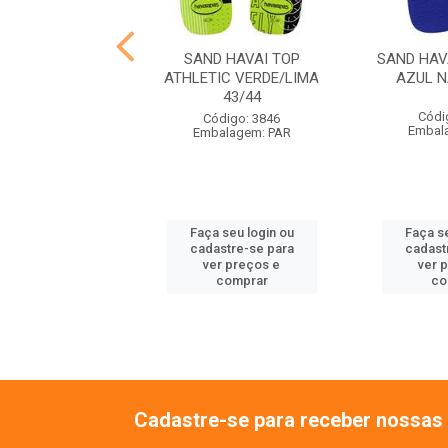
VAI SLIM SQUARE
SAND HAVAI TOP
SAND HAV
ETO 35/36
ATHLETIC VERDE/LIMA
AZUL N
43/44
ódigo: 4137
Códi
Código: 3846
alagem: PAR
Embal
Embalagem: PAR
 seu login ou
Faça seu login ou
Faça se
astre-se para
cadastre-se para
cadast
er preços e
ver preços e
ver 
comprar
comprar
co
Cadastre-se para receber nossas 