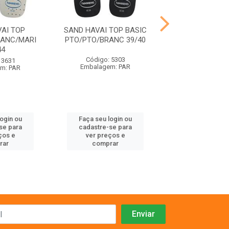
AI TOP
SAND HAVAI TOP BASIC
SAND HAVAI SLI
RANC/MARI
PTO/PTO/BRANC 39/40
PRETO 35
44
Código: 5303
Código: 41
 3631
Embalagem: PAR
Embalagem:
m: PAR
login ou
Faça seu login ou
Faça seu log
se para
cadastre-se para
cadastre-se 
ços e
ver preços e
ver preços
rar
comprar
comprar