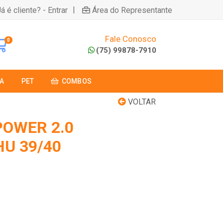
|
á é cliente? - Entrar
Área do Representante
Fale Conosco
0
(75) 99878-7910
A
PET
COMBOS
VOLTAR
POWER 2.0
HU 39/40