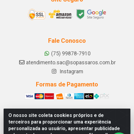
Fale Conosco
(75) 99878-7910
atendimento.sac@sopassaros.com.br
Instagram
Formas de Pagamento
O nosso site coleta cookies próprios e de
A PINA DOS SANTOS DELEZZOTTE LTDA - RODOVIA BA
terceiros para proporcionar uma experiência
233, 27 - ZONA RURAL, ITABERABA/BA - CEP 46.880-
personalizada ao usuário, apresentar publicidade
000 - CNPJ 30.578.948/0001-90