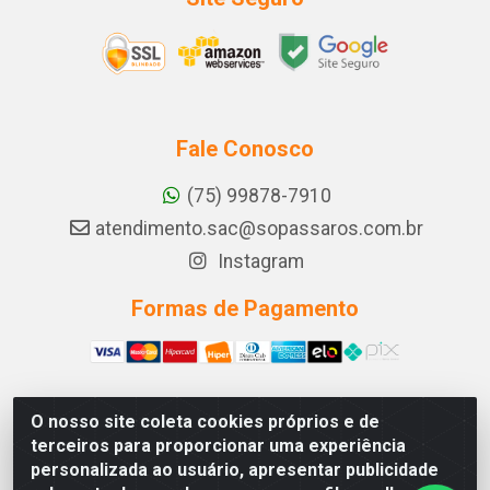
Fale Conosco
(75) 99878-7910
atendimento.sac@sopassaros.com.br
Instagram
Formas de Pagamento
O nosso site coleta cookies próprios e de
A PINA DOS SANTOS DELEZZOTTE LTDA - RODOVIA BA
terceiros para proporcionar uma experiência
233, 27 - ZONA RURAL, ITABERABA/BA - CEP 46.880-
personalizada ao usuário, apresentar publicidade
000 - CNPJ 30.578.948/0001-90