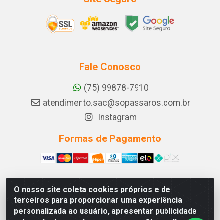
Fale Conosco
(75) 99878-7910
atendimento.sac@sopassaros.com.br
Instagram
Formas de Pagamento
O nosso site coleta cookies próprios e de
A PINA DOS SANTOS DELEZZOTTE LTDA - RODOVIA BA
terceiros para proporcionar uma experiência
233, 27 - ZONA RURAL, ITABERABA/BA - CEP 46.880-
personalizada ao usuário, apresentar publicidade
000 - CNPJ 30.578.948/0001-90