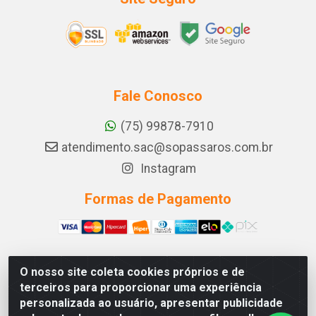
Fale Conosco
(75) 99878-7910
atendimento.sac@sopassaros.com.br
Instagram
Formas de Pagamento
O nosso site coleta cookies próprios e de
A PINA DOS SANTOS DELEZZOTTE LTDA - RODOVIA BA
terceiros para proporcionar uma experiência
233, 27 - ZONA RURAL, ITABERABA/BA - CEP 46.880-
personalizada ao usuário, apresentar publicidade
000 - CNPJ 30.578.948/0001-90