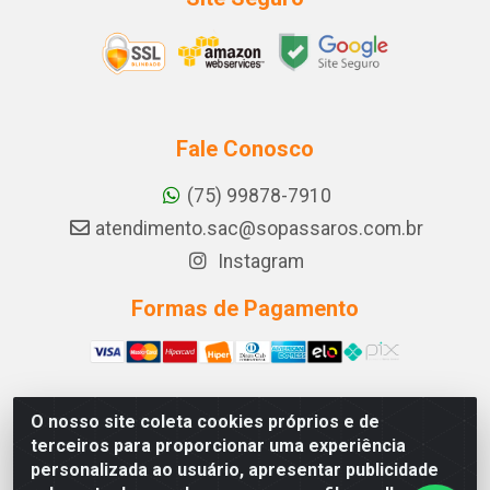
Fale Conosco
(75) 99878-7910
atendimento.sac@sopassaros.com.br
Instagram
Formas de Pagamento
O nosso site coleta cookies próprios e de
A PINA DOS SANTOS DELEZZOTTE LTDA - RODOVIA BA
terceiros para proporcionar uma experiência
233, 27 - ZONA RURAL, ITABERABA/BA - CEP 46.880-
personalizada ao usuário, apresentar publicidade
000 - CNPJ 30.578.948/0001-90