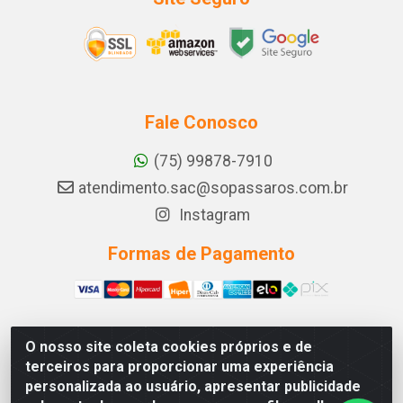
Fale Conosco
(75) 99878-7910
atendimento.sac@sopassaros.com.br
Instagram
Formas de Pagamento
O nosso site coleta cookies próprios e de
A PINA DOS SANTOS DELEZZOTTE LTDA - RODOVIA BA
terceiros para proporcionar uma experiência
233, 27 - ZONA RURAL, ITABERABA/BA - CEP 46.880-
personalizada ao usuário, apresentar publicidade
000 - CNPJ 30.578.948/0001-90