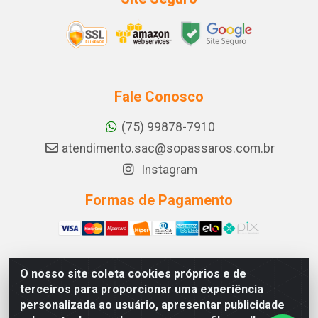
Fale Conosco
(75) 99878-7910
atendimento.sac@sopassaros.com.br
Instagram
Formas de Pagamento
O nosso site coleta cookies próprios e de
A PINA DOS SANTOS DELEZZOTTE LTDA - RODOVIA BA
terceiros para proporcionar uma experiência
233, 27 - ZONA RURAL, ITABERABA/BA - CEP 46.880-
personalizada ao usuário, apresentar publicidade
000 - CNPJ 30.578.948/0001-90