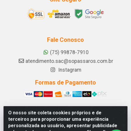
Fale Conosco
(75) 99878-7910
atendimento.sac@sopassaros.com.br
Instagram
Formas de Pagamento
O nosso site coleta cookies próprios e de
A PINA DOS SANTOS DELEZZOTTE LTDA - RODOVIA BA
terceiros para proporcionar uma experiência
233, 27 - ZONA RURAL, ITABERABA/BA - CEP 46.880-
personalizada ao usuário, apresentar publicidade
000 - CNPJ 30.578.948/0001-90