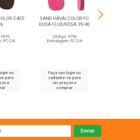
COLOR CAFE
SAND HAVAI COLOR FC
SAND HAVAI TRA
36
ROSA FLUX/ROSA 39/40
PRETO 43
 3910
Código: 5756
Código: 39
: PC C/6
Embalagem: PC C/6
Embalagem: P
login ou
Faça seu login ou
Faça seu log
se para
cadastre-se para
cadastre-se 
ços e
ver preços e
ver preços
rar
comprar
comprar