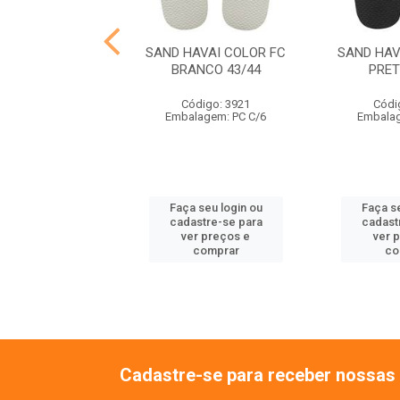
VAI TRADICIONAL
SAND HAVAI COLOR FC
SAND HAV
ETO 43/44
BRANCO 43/44
PRET
ódigo: 3927
Código: 3921
Códi
lagem: PC C/6
Embalagem: PC C/6
Embalag
 seu login ou
Faça seu login ou
Faça se
astre-se para
cadastre-se para
cadast
er preços e
ver preços e
ver 
comprar
comprar
co
Cadastre-se para receber nossas 