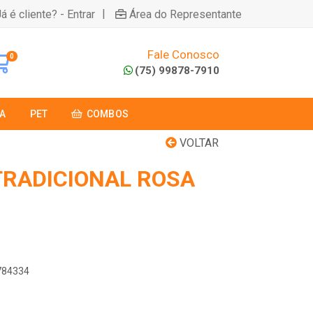
|
á é cliente? - Entrar
Área do Representante
Fale Conosco
0
(75) 99878-7910
A
PET
COMBOS
VOLTAR
TRADICIONAL ROSA
5784334