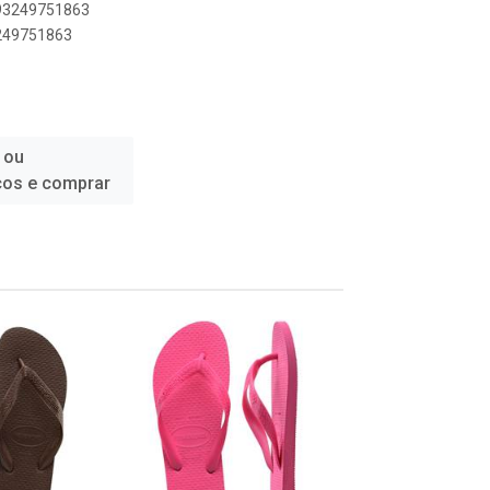
893249751863
3249751863
 ou
ços e comprar