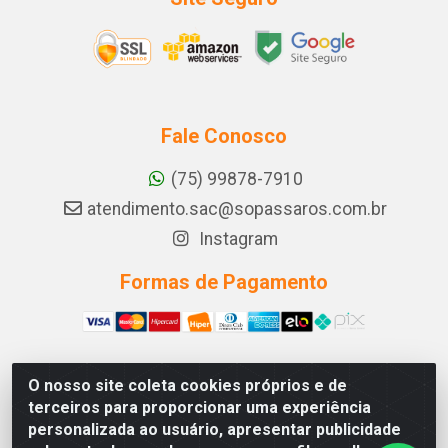
Fale Conosco
(75) 99878-7910
atendimento.sac@sopassaros.com.br
Instagram
Formas de Pagamento
O nosso site coleta cookies próprios e de
A PINA DOS SANTOS DELEZZOTTE LTDA - RODOVIA BA
terceiros para proporcionar uma experiência
233, 27 - ZONA RURAL, ITABERABA/BA - CEP 46.880-
personalizada ao usuário, apresentar publicidade
000 - CNPJ 30.578.948/0001-90