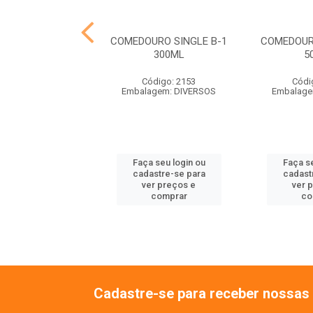
HO PASSARO
COMEDOURO SINGLE B-1
COMEDOUR
ALOPSITA
300ML
5
ódigo: 7324
Código: 2153
Códi
balagem: UN
Embalagem: DIVERSOS
Embalage
 seu login ou
Faça seu login ou
Faça se
astre-se para
cadastre-se para
cadast
er preços e
ver preços e
ver 
comprar
comprar
co
Cadastre-se para receber nossas 