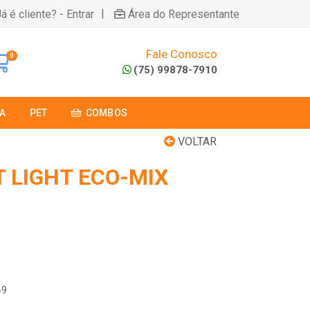
|
á é cliente? - Entrar
Área do Representante
Fale Conosco
0
(75) 99878-7910
A
PET
COMBOS
VOLTAR
 LIGHT ECO-MIX
49