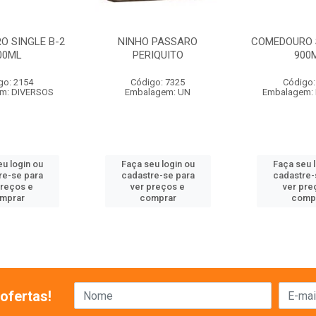
O SINGLE B-2
NINHO PASSARO
COMEDOURO S
00ML
PERIQUITO
900
go: 2154
Código: 7325
Código:
m: DIVERSOS
Embalagem: UN
Embalagem:
u login ou
Faça seu login ou
Faça seu 
re-se para
cadastre-se para
cadastre-
preços e
ver preços e
ver pre
mprar
comprar
comp
ofertas!