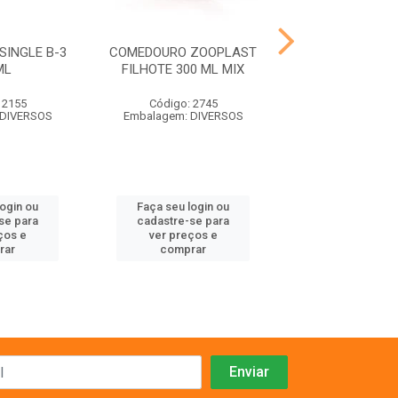
INGLE B-3
COMEDOURO ZOOPLAST
NINHO PAS
ML
FILHOTE 300 ML MIX
CALOPSI
 2155
Código: 2745
Código: 73
 DIVERSOS
Embalagem: DIVERSOS
Embalagem:
login ou
Faça seu login ou
Faça seu log
se para
cadastre-se para
cadastre-se 
ços e
ver preços e
ver preços
rar
comprar
comprar