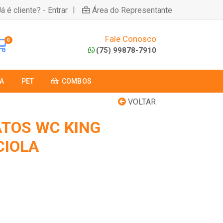
|
á é cliente? - Entrar
Área do Representante
Fale Conosco
0
(75) 99878-7910
A
PET
COMBOS
VOLTAR
ATOS WC KING
CIOLA