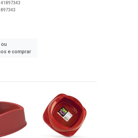
0141897343
41897343
 ou
ços e comprar