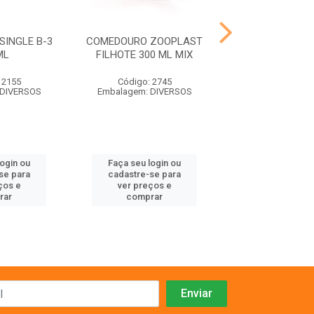
INGLE B-3
COMEDOURO ZOOPLAST
NINHO PAS
ML
FILHOTE 300 ML MIX
CALOPSI
 2155
Código: 2745
Código: 73
 DIVERSOS
Embalagem: DIVERSOS
Embalagem:
login ou
Faça seu login ou
Faça seu log
se para
cadastre-se para
cadastre-se 
ços e
ver preços e
ver preços
rar
comprar
comprar