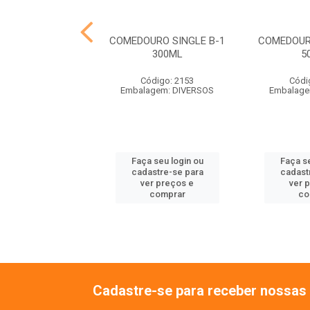
HO PASSARO
COMEDOURO SINGLE B-1
COMEDOUR
ALOPSITA
300ML
5
ódigo: 7324
Código: 2153
Códi
balagem: UN
Embalagem: DIVERSOS
Embalage
 seu login ou
Faça seu login ou
Faça se
astre-se para
cadastre-se para
cadast
er preços e
ver preços e
ver 
comprar
comprar
co
Cadastre-se para receber nossas 