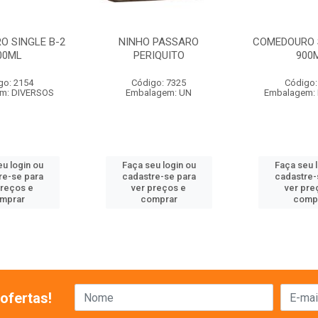
O SINGLE B-2
NINHO PASSARO
COMEDOURO S
00ML
PERIQUITO
900
go: 2154
Código: 7325
Código:
m: DIVERSOS
Embalagem: UN
Embalagem:
u login ou
Faça seu login ou
Faça seu 
re-se para
cadastre-se para
cadastre-
preços e
ver preços e
ver pre
mprar
comprar
comp
ofertas!