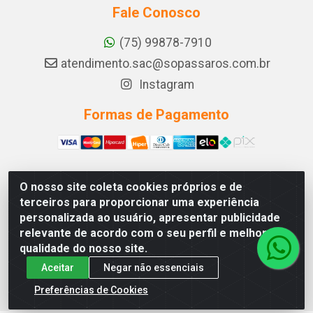
Fale Conosco
(75) 99878-7910
atendimento.sac@sopassaros.com.br
Instagram
Formas de Pagamento
O nosso site coleta cookies próprios e de
A PINA DOS SANTOS DELEZZOTTE LTDA - RODOVIA BA
terceiros para proporcionar uma experiência
233, 27 - ZONA RURAL, ITABERABA/BA - CEP 46.880-
personalizada ao usuário, apresentar publicidade
000 - CNPJ 30.578.948/0001-90
relevante de acordo com o seu perfil e melhorar a
qualidade do nosso site.
Aceitar
Negar não essenciais
Preferências de Cookies