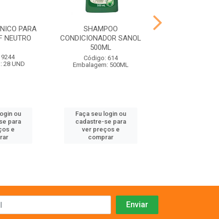
ENICO PARA
SHAMPOO
SHAMPOO PELO
F NEUTRO
CONDICIONADOR SANOL
SANOL D
500ML
 9244
Código: 67
Código: 614
: 28 UND
Embalagem:
Embalagem: 500ML
login ou
Faça seu login ou
Faça seu log
se para
cadastre-se para
cadastre-se 
ços e
ver preços e
ver preços
rar
comprar
comprar