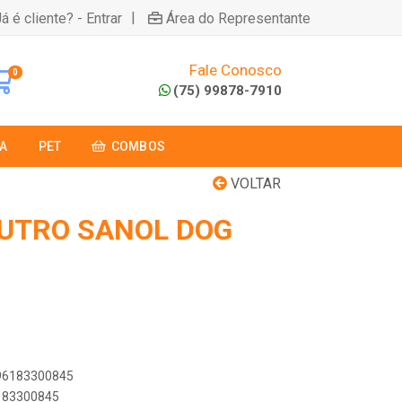
|
á é cliente? - Entrar
Área do Representante
Fale Conosco
0
(75) 99878-7910
A
PET
COMBOS
VOLTAR
UTRO SANOL DOG
896183300845
6183300845