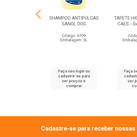
 PELOS CLAROS
SHAMPOO ANTIPULGAS
TAPETE HI
ANOL DOG
SANOL DOG
CAES - 
ódigo: 6710
Código: 6709
Códi
balagem: 5L
Embalagem: 5L
Embala
 seu login ou
Faça seu login ou
Faça se
astre-se para
cadastre-se para
cadast
er preços e
ver preços e
ver 
comprar
comprar
co
Cadastre-se para receber nossas 