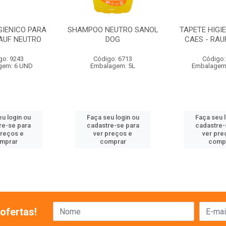
GIENICO PARA
SHAMPOO NEUTRO SANOL
TAPETE HIGI
RAUF NEUTRO
DOG
CAES - RAU
go: 9243
Código: 6713
Código:
gem: 6 UND
Embalagem: 5L
Embalagem
u login ou
Faça seu login ou
Faça seu 
re-se para
cadastre-se para
cadastre-
preços e
ver preços e
ver pre
mprar
comprar
comp
ofertas!