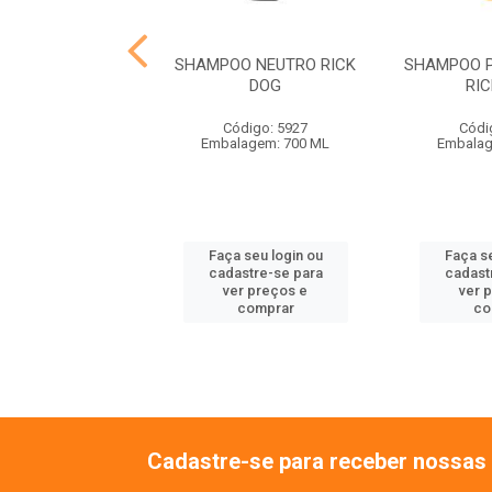
OO BOMBA DE
SHAMPOO NEUTRO RICK
SHAMPOO P
AMINAS RICK
DOG
RI
ódigo: 5932
Código: 5927
Códi
lagem: 700 ML
Embalagem: 700 ML
Embalag
 seu login ou
Faça seu login ou
Faça se
astre-se para
cadastre-se para
cadast
er preços e
ver preços e
ver 
comprar
comprar
co
Cadastre-se para receber nossas 