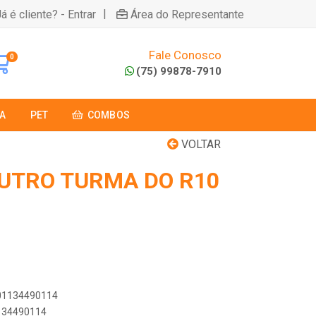
|
á é cliente? - Entrar
Área do Representante
Fale Conosco
0
(75) 99878-7910
A
PET
COMBOS
VOLTAR
UTRO TURMA DO R10
901134490114
1134490114