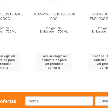
ELOS CLAROS
SHAMPOO FILHOTES RICK
SHAMPOO
CK DOG
DOG
ESCUROS R
go: 5928
Código: 5929
Código:
em: 700 ML
Embalagem: 700 ML
Embalagem
u login ou
Faça seu login ou
Faça seu 
re-se para
cadastre-se para
cadastre-
preços e
ver preços e
ver pre
mprar
comprar
comp
ofertas!