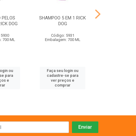
 PELOS
SHAMPOO 5 EM 1 RICK
SHAMPOO BO
ICK DOG
DOG
VITAMINAS 
 5930
Código: 5931
Código: 59
: 700 ML
Embalagem: 700 ML
Embalagem: 7
login ou
Faça seu login ou
Faça seu log
se para
cadastre-se para
cadastre-se 
ços e
ver preços e
ver preços
rar
comprar
comprar