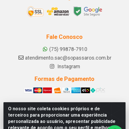
Fale Conosco
(75) 99878-7910
atendimento.sac@sopassaros.com.br
Instagram
Formas de Pagamento
O nosso site coleta cookies próprios e de
A PINA DOS SANTOS DELEZZOTTE LTDA - RODOVIA BA
terceiros para proporcionar uma experiência
233, 27 - ZONA RURAL, ITABERABA/BA - CEP 46.880-
personalizada ao usuário, apresentar publicidade
000 - CNPJ 30.578.948/0001-90
relevante de acordo com o seu perfil e melhorar a