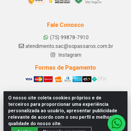
Fale Conosco
(75) 99878-7910
atendimento.sac@sopassaros.com.br
Instagram
Formas de Pagamento
O nosso site coleta cookies próprios e de
A PINA DOS SANTOS DELEZZOTTE LTDA - RODOVIA BA
terceiros para proporcionar uma experiência
233, 27 - ZONA RURAL, ITABERABA/BA - CEP 46.880-
personalizada ao usuário, apresentar publicidade
000 - CNPJ 30.578.948/0001-90
relevante de acordo com o seu perfil e melhorar a
qualidade do nosso site.