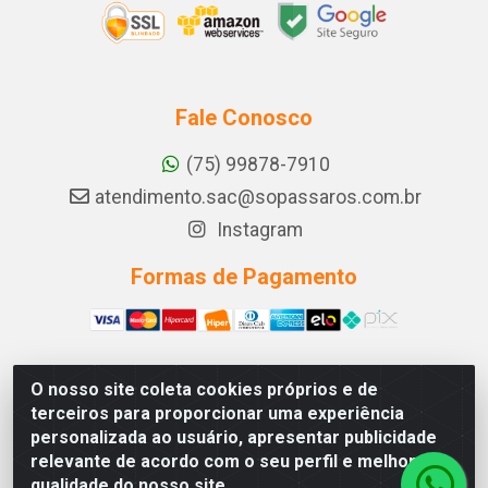
Fale Conosco
(75) 99878-7910
atendimento.sac@sopassaros.com.br
Instagram
Formas de Pagamento
O nosso site coleta cookies próprios e de
A PINA DOS SANTOS DELEZZOTTE LTDA - RODOVIA BA
terceiros para proporcionar uma experiência
233, 27 - ZONA RURAL, ITABERABA/BA - CEP 46.880-
personalizada ao usuário, apresentar publicidade
000 - CNPJ 30.578.948/0001-90
relevante de acordo com o seu perfil e melhorar a
qualidade do nosso site.