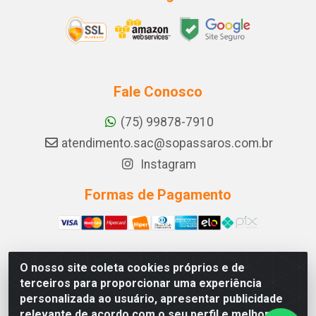
Fale Conosco
(75) 99878-7910
atendimento.sac@sopassaros.com.br
Instagram
Formas de Pagamento
O nosso site coleta cookies próprios e de
A PINA DOS SANTOS DELEZZOTTE LTDA - RODOVIA BA
terceiros para proporcionar uma experiência
233, 27 - ZONA RURAL, ITABERABA/BA - CEP 46.880-
personalizada ao usuário, apresentar publicidade
000 - CNPJ 30.578.948/0001-90
relevante de acordo com o seu perfil e melhorar a