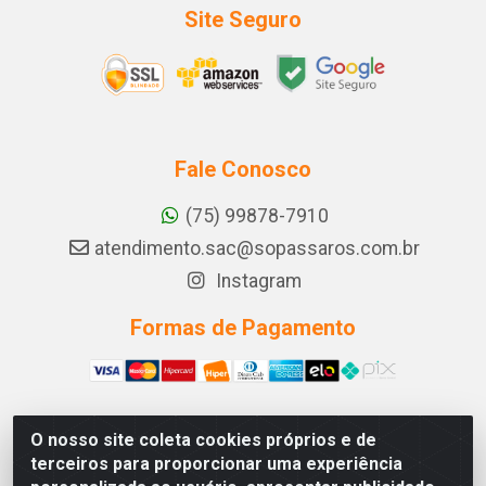
Site Seguro
Fale Conosco
(75) 99878-7910
atendimento.sac@sopassaros.com.br
Instagram
Formas de Pagamento
O nosso site coleta cookies próprios e de
A PINA DOS SANTOS DELEZZOTTE LTDA - RODOVIA BA
terceiros para proporcionar uma experiência
233, 27 - ZONA RURAL, ITABERABA/BA - CEP 46.880-