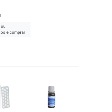
M
 ou
ços e comprar