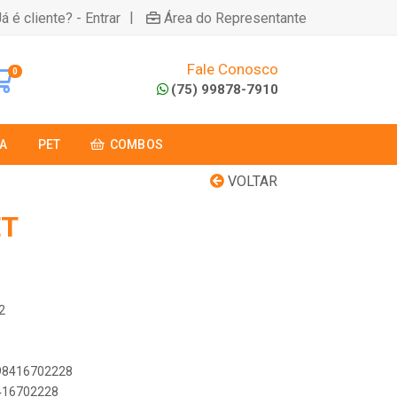
|
á é cliente? - Entrar
Área do Representante
Fale Conosco
0
(75) 99878-7910
A
PET
COMBOS
VOLTAR
ET
2
898416702228
8416702228