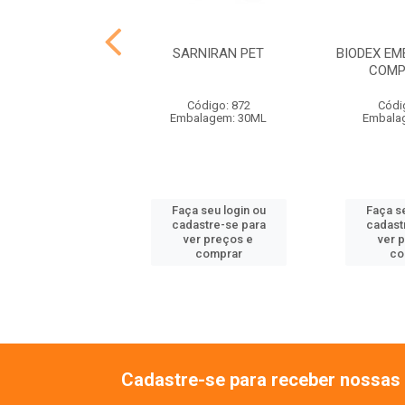
RAFARM PET
SARNIRAN PET
BIODEX E
COMP
ódigo: 4927
Código: 872
Códi
alagem: 14G
Embalagem: 30ML
Embala
 seu login ou
Faça seu login ou
Faça se
astre-se para
cadastre-se para
cadast
er preços e
ver preços e
ver 
comprar
comprar
co
Cadastre-se para receber nossas 