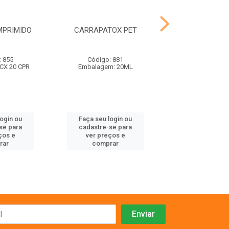
MPRIMIDO
CARRAPATOX PET
FLORAFARM
: 855
Código: 881
Código: 49
CX 20 CPR
Embalagem: 20ML
Embalagem:
login ou
Faça seu login ou
Faça seu log
se para
cadastre-se para
cadastre-se 
ços e
ver preços e
ver preços
rar
comprar
comprar