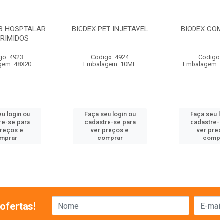
MB HOSPTALAR
BIODEX PET INJETAVEL
BIODEX CO
RIMIDOS
go: 4923
Código: 4924
Código
gem: 48X20
Embalagem: 10ML
Embalagem: 
u login ou
Faça seu login ou
Faça seu 
re-se para
cadastre-se para
cadastre-
preços e
ver preços e
ver pre
mprar
comprar
comp
ofertas!