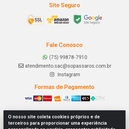
Site Seguro
Fale Conosco
(75) 99878-7910
atendimento.sac@sopassaros.com.br
Instagram
Formas de Pagamento
O nosso site coleta cookies próprios e de
A PINA DOS SANTOS DELEZZOTTE LTDA - RODOVIA BA
terceiros para proporcionar uma experiência
233, 27 - ZONA RURAL, ITABERABA/BA - CEP 46.880-