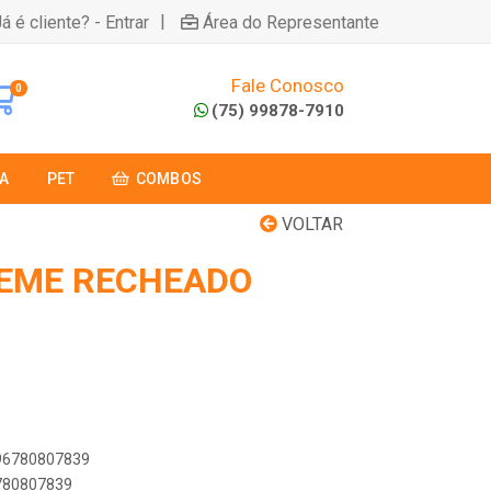
|
á é cliente? - Entrar
Área do Representante
Fale Conosco
0
(75) 99878-7910
A
PET
COMBOS
VOLTAR
REME RECHEADO
896780807839
6780807839