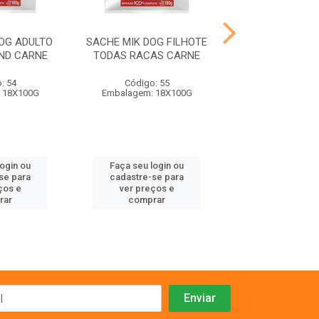
OG ADULTO
SACHE MIK DOG FILHOTE
SACHE MIKCAT
ND CARNE
TODAS RACAS CARNE
CASTRADO F
: 54
Código: 55
Código: 89
 18X100G
Embalagem: 18X100G
Embalagem: 1
login ou
Faça seu login ou
Faça seu log
se para
cadastre-se para
cadastre-se 
ços e
ver preços e
ver preços
rar
comprar
comprar