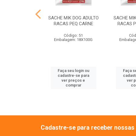
MIKCAT ADULTO
SACHE MIK DOG ADULTO
SACHE MI
RADO FRANGO
RACAS PEQ CARNE
RACAS P
ódigo: 8999
Código: 51
Cód
lagem: 18X85G
Embalagem: 18X100G
Embalag
 seu login ou
Faça seu login ou
Faça se
astre-se para
cadastre-se para
cadast
er preços e
ver preços e
ver 
comprar
comprar
co
Cadastre-se para receber nossas 