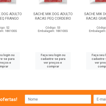
K DOG ADULTO
SACHE MIK DOG ADULTO
SACHE MIK D
EQ FRANGO
RACAS PEQ CORDEIRO
RACAS GRA
igo: 52
Código: 53
Código
em: 18X100G
Embalagem: 18X100G
Embalagem:
u login ou
Faça seu login ou
Faça seu 
re-se para
cadastre-se para
cadastre-
preços e
ver preços e
ver pre
mprar
comprar
comp
ofertas!