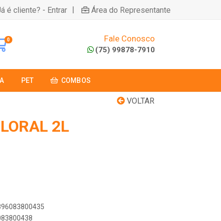
|
á é cliente? - Entrar
Área do Representante
Fale Conosco
0
(75) 99878-7910
A
PET
COMBOS
VOLTAR
FLORAL 2L
7896083800435
6083800438