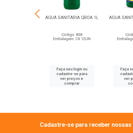
TEIU LAVANDA 2L
AGUA SANITARIA QBOA 1L
AGUA SANI
ódigo: 1446
Código: 838
Códi
agem: CX 06UN
Embalagem: CX 12UN
Embalag
 seu login ou
Faça seu login ou
Faça se
astre-se para
cadastre-se para
cadast
er preços e
ver preços e
ver 
comprar
comprar
co
Cadastre-se para receber nossas 