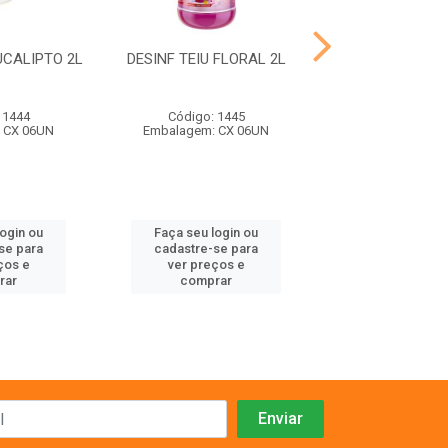
UCALIPTO 2L
DESINF TEIU FLORAL 2L
DESINF TEIU LA
 1444
Código: 1445
Código: 14
 CX 06UN
Embalagem: CX 06UN
Embalagem: C
login ou
Faça seu login ou
Faça seu log
se para
cadastre-se para
cadastre-se 
ços e
ver preços e
ver preços
rar
comprar
comprar