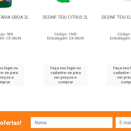
TARIA QBOA 2L
DESINF TEIU CITRUS 2L
DESINF TEIU E
go: 969
Código: 1443
Código:
em: CX 06UN
Embalagem: CX 06UN
Embalagem:
u login ou
Faça seu login ou
Faça seu 
re-se para
cadastre-se para
cadastre-
preços e
ver preços e
ver pre
mprar
comprar
comp
ofertas!