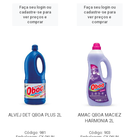
Faça seu login ou
Faça seu login ou
cadastre-se para
cadastre-se para
ver preços e
ver preços e
comprar
comprar
ALVEJ DET QBOA PLUS 2L
AMAC QBOA MACIEZ
HARMONIA 2L
Código: 981
Código: 903
Embalagem: CX 06UN
Embalagem: CX 06UN