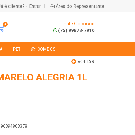
|
á é cliente? - Entrar
Área do Representante
Fale Conosco
0
(75) 99878-7910
A
PET
COMBOS
VOLTAR
MARELO ALEGRIA 1L
7896394803378