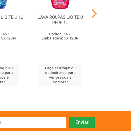
LIQ TEIU 1L
LAVA ROUPAS LIQ TEIU
AMAC SENSE
PERF 1L
CARINHO 5
 1457
Código: 1463
Código: 9
 CX 12UN
Embalagem: CX 12UN
Embalagem: C
login ou
Faça seu login ou
Faça seu log
se para
cadastre-se para
cadastre-se 
ços e
ver preços e
ver preços
rar
comprar
comprar