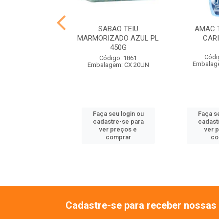
 SENSE QBOA
SABAO TEIU
AMAC 
INHO 500ML
MARMORIZADO AZUL PL
CAR
450G
ódigo: 923
Códi
Código: 1861
agem: CX 24UN
Embalag
Embalagem: CX 20UN
 seu login ou
Faça seu login ou
Faça se
astre-se para
cadastre-se para
cadast
er preços e
ver preços e
ver 
comprar
comprar
co
Cadastre-se para receber nossas 