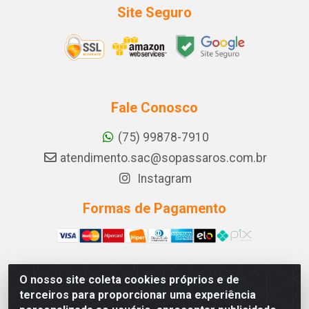
Site Seguro
Fale Conosco
(75) 99878-7910
atendimento.sac@sopassaros.com.br
Instagram
Formas de Pagamento
O nosso site coleta cookies próprios e de
A PINA DOS SANTOS DELEZZOTTE LTDA - RODOVIA BA
terceiros para proporcionar uma experiência
233, 27 - ZONA RURAL, ITABERABA/BA - CEP 46.880-