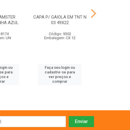
AMSTER
CAPA P/ GAIOLA EM TNT N
GAIOLA HAM
NHA AZUL
03 49X22
BRASILEIRINHA 
 8174
Código: 9302
Código: 81
em: UN
Embalagem: CX 12
Embalagem:
login ou
Faça seu login ou
Faça seu log
se para
cadastre-se para
cadastre-se 
ços e
ver preços e
ver preços
rar
comprar
comprar