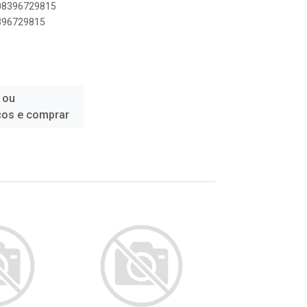
908396729815
8396729815
 ou
ços e comprar