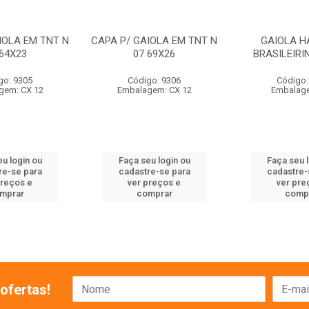
IOLA EM TNT N
CAPA P/ GAIOLA EM TNT N
GAIOLA H
 64X23
07 69X26
BRASILEIRI
go: 9305
Código: 9306
Código:
gem: CX 12
Embalagem: CX 12
Embalag
u login ou
Faça seu login ou
Faça seu 
re-se para
cadastre-se para
cadastre-
preços e
ver preços e
ver pre
mprar
comprar
comp
ofertas!