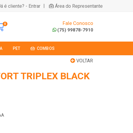
|
á é cliente? - Entrar
Área do Representante
Fale Conosco
0
(75) 99878-7910
A
PET
COMBOS
VOLTAR
FORT TRIPLEX BLACK
5AA