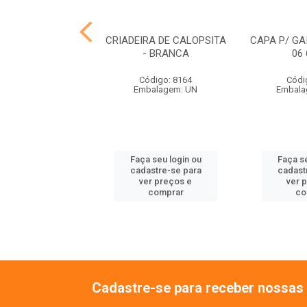
LA HAMSTER
CRIADEIRA DE CALOPSITA
CAPA P/ GA
IRINHA VERMELHA
- BRANCA
06
ódigo: 8175
Código: 8164
Códi
balagem: UN
Embalagem: UN
Embala
 seu login ou
Faça seu login ou
Faça se
astre-se para
cadastre-se para
cadast
er preços e
ver preços e
ver 
comprar
comprar
co
Cadastre-se para receber nossas 